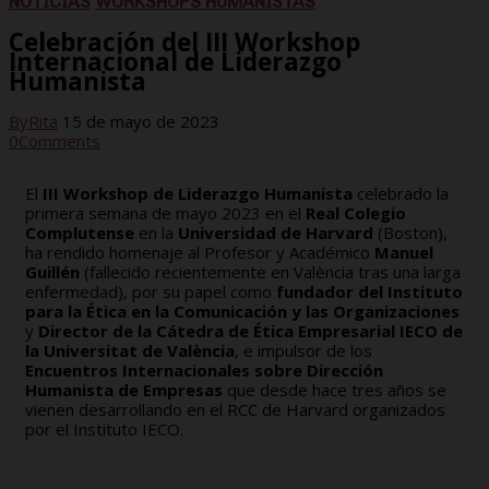
NOTICIAS
WORKSHOPS HUMANISTAS
Celebración del III Workshop
Internacional de Liderazgo
Humanista
By
Rita
15 de mayo de 2023
0
Comments
El
III Workshop de Liderazgo Humanista
celebrado la
primera semana de mayo 2023 en el
Real Colegio
Complutense
en la
Universidad de Harvard
(Boston),
ha rendido homenaje al Profesor y Académico
Manuel
Guillén
(fallecido recientemente en València tras una larga
enfermedad), por su papel como
fundador del Instituto
para la Ética en la Comunicación y las Organizaciones
y
Director de la Cátedra de Ética Empresarial IECO de
la Universitat de València
, e impulsor de los
Encuentros Internacionales sobre Dirección
Humanista de Empresas
que desde hace tres años se
vienen desarrollando en el RCC de Harvard organizados
por el Instituto IECO.