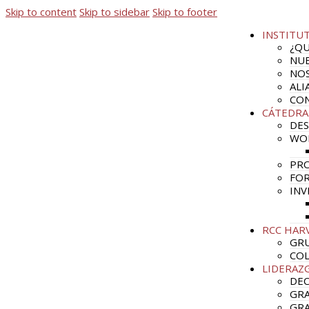
Skip to content
Skip to sidebar
Skip to footer
INSTITU
¿QU
NUE
NO
ALI
CO
CÁTEDRA
DES
WO
PRO
FOR
INV
RCC HAR
GRU
CO
LIDERAZ
DE
GRA
GRA