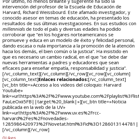
Por último, no menos brillante y sugerente ha sido la
intervención del profesor de la Escuela de Educación de
Harvard, Richard Weissbourd. Este afamado investigador, y
conocido asesor en temas de educación, ha presentado los
resultados de sus últimas investigaciones. En sus estudios con
millennials
de todo el país y diversas edades ha podido
corroborar que “en los hogares norteamericanos se
promueve y educa en un modelo de éxito y felicidad personal,
dando escasa o nula importancia a la promoción de la atención
hacia los demás, el bien común o la justicia”. Ha insistido en
que es necesario un cambio radical, en el que “se debe dar
nuevas herramientas a padres y educadores que sean
eficaces para enseñar empatía, responsabilidad y justicia”.
[/vc_column_text][/vc_column][/vc_row][vc_row][vc_column]
[vc_column_text]
Enlaces relacionados:
[/vc_column_text]
[vc_btn title=»Acceso a los videos del coloquio: Harvard
Youtube»
link=»url:https%3A%2F%2Fwww.youtube.com%2Fplaylist%3F
FauLeOxii5FB||target:%20_blank|»][vc_btn title=»Noticia
publicada en la web de la UV»
link=»url:https%3A%2F%2Fwww.uv.es%2Frcc-
harvard%2Fes%2Fnovedades-
1285986420973%2FNovetat.html%3Fid%3D1286013144781||t
[/vc_column][/vc_row]
0
Likes