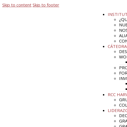
Skip to content
Skip to footer
INSTITU
¿QU
NUE
NO
ALI
CO
CÁTEDRA
DES
WO
PRO
FOR
INV
RCC HAR
GRU
CO
LIDERAZ
DE
GRA
GRA