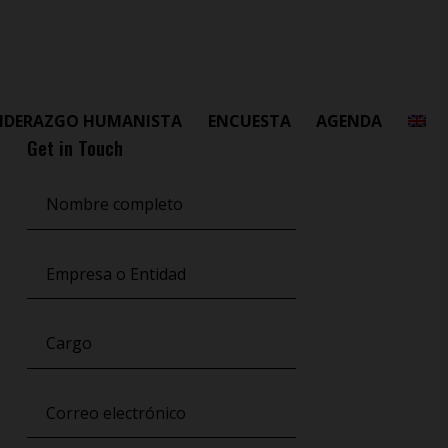
LIDERAZGO HUMANISTA
ENCUESTA
AGENDA
Get in Touch