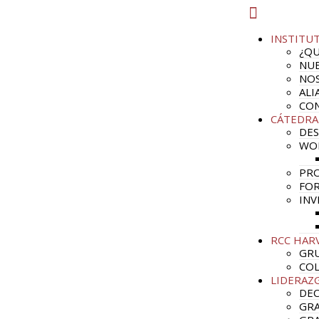
INSTITU
¿QU
NUE
NO
ALI
CO
CÁTEDRA
DES
WO
PRO
FOR
INV
RCC HAR
GRU
CO
LIDERAZ
DE
GRA