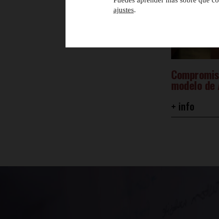
Puedes aprender más sobre qué coo
ajustes
.
Compromiso 
modelo de 
+ info