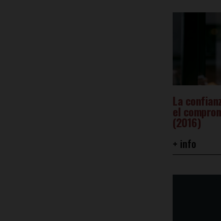
La confianz
el comprom
(2016)
+ info