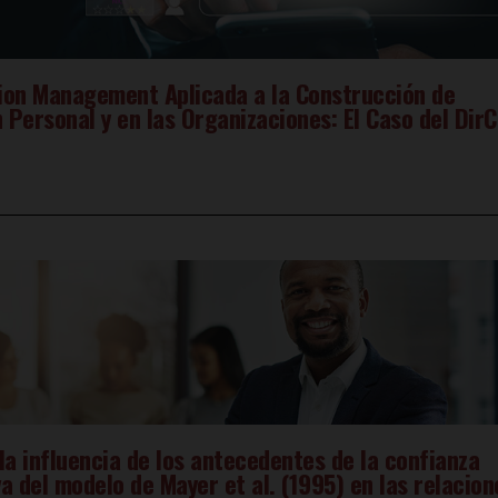
ion Management Aplicada a la Construcción de
 Personal y en las Organizaciones: El Caso del Dir
la influencia de los antecedentes de la confianza
a del modelo de Mayer et al. (1995) en las relacion