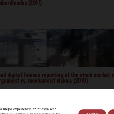
subordinados (2011)
nd digital finance reporting of the stock market 
ganicist vs. mechanicist visions (2010)
la mejor experiencia en nuestra web.