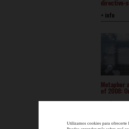
directivo-
+ info
Metaphor a
of 2008: Or
+ info
Utilizamos cookies para ofrecerte 