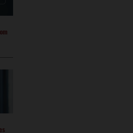
Com
es