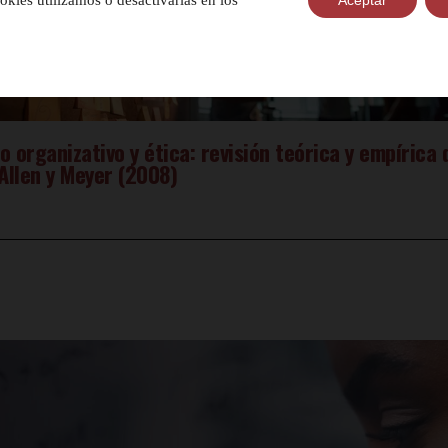
kies utilizamos o desactivarlas en los
Aceptar
organizativo y ética: revisión teórica y empírica 
Allen y Meyer (2008)