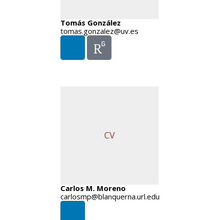
Tomás González
tomas.gonzalez@uv.es
CV
Carlos M. Moreno
carlosmp@blanquerna.url.edu