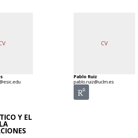
CV
CV
es
Pablo Ruiz
@esic.edu
pablo.ruiz@uclm.es
ICO Y EL
LA
ACIONES