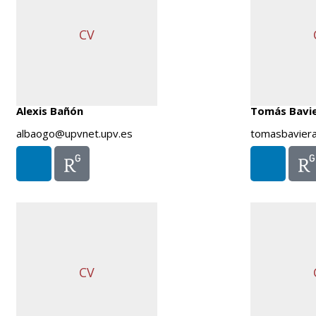
CV
Alexis Bañón
Tomás Bavi
albaogo@upvnet.upv.es
tomasbavier
CV