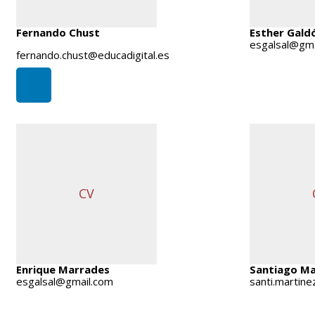
Fernando Chust
Esther Gald
esgalsal@gma
fernando.chust@educadigital.es
CV
Enrique Marrades
Santiago Ma
esgalsal@gmail.com
santi.martine