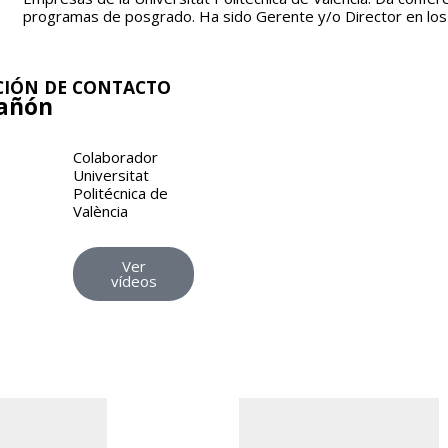
programas de posgrado. Ha sido Gerente y/o Director en los 
IÓN DE CONTACTO
Bañón
Colaborador
Universitat
Politécnica de
València
albaogo@upvnet.upv.es
Ver
vídeos