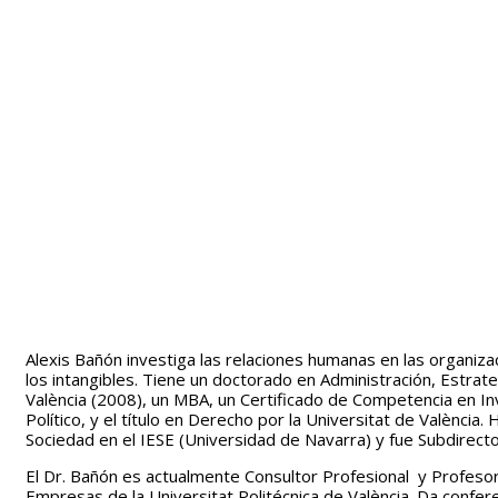
Alexis Bañón investiga las relaciones humanas en las organizaci
los intangibles. Tiene un doctorado en Administración, Estrat
València (2008), un MBA, un Certificado de Competencia en In
Político, y el título en Derecho por la Universitat de València
Sociedad en el IESE (Universidad de Navarra) y fue Subdirect
El Dr. Bañón es actualmente Consultor Profesional y Profes
Empresas de la Universitat Politécnica de València. Da confe