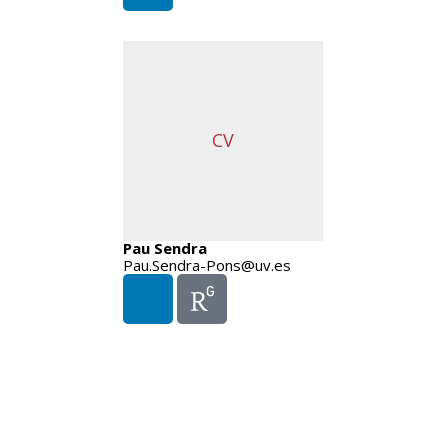
CV
Pau Sendra
Pau.Sendra-Pons@uv.es