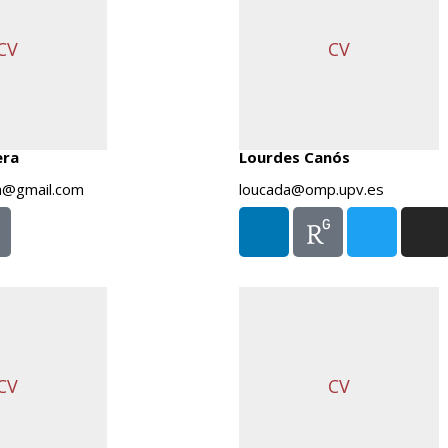
CV
CV
era
Lourdes Canós
a@gmail.com
loucada@omp.upv.es
CV
CV