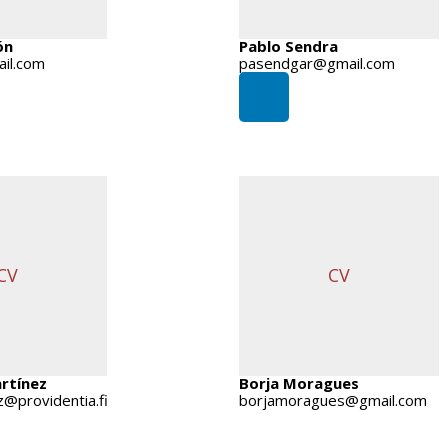
ón
Pablo Sendra
il.com
pasendgar@gmail.com
CV
CV
rtínez
Borja Moragues
z@providentia.fi
borjamoragues@gmail.com